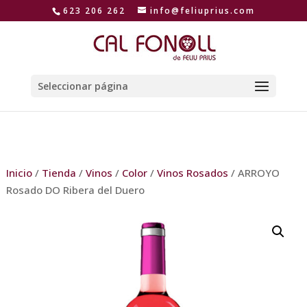
623 206 262
info@feliuprius.com
Seleccionar página
Inicio
/
Tienda
/
Vinos
/
Color
/
Vinos Rosados
/ ARROYO
Rosado DO Ribera del Duero