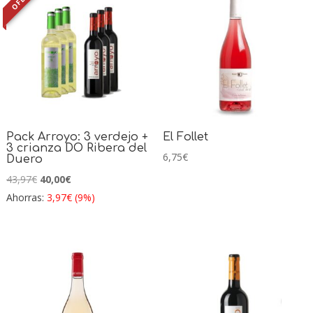
Pack Arroyo: 3 verdejo +
El Follet
3 crianza DO Ribera del
6,75
€
Duero
El
El
43,97
€
40,00
€
precio
precio
Ahorras:
3,97
€
(9%)
original
actual
era:
es:
43,97€.
40,00€.