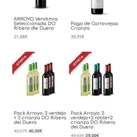
ARROYO Vendimia
Seleccionada DO
Pago de Carroviejas
Ribera dle Duero
Crianza
21,08
€
39,95
€
OFERTA
OFERTA
Pack Arroyo: 3 verdejo
Pack Arroyo: 2
+ 3 crianza DO Ribera
verdejo+2 roble+2
del Duero
crianza DO Ribera
del Duero
El
El
43,97
€
40,00
€
El
El
43,02
€
39,00
€