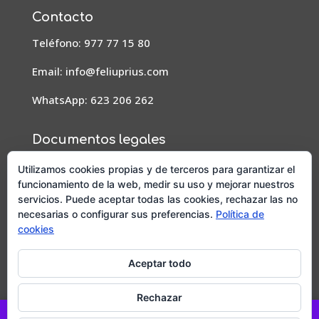
Contacto
Teléfono: 977 77 15 80
Email:
info@feliuprius.com
WhatsApp: 623 206 262
Documentos legales
Aviso Legal
Utilizamos cookies propias y de terceros para garantizar el
funcionamiento de la web, medir su uso y mejorar nuestros
Condiciones de pedidos, envío y devoluciones
servicios. Puede aceptar todas las cookies, rechazar las no
necesarias o configurar sus preferencias.
Política de
Política de privacidad
cookies
Política de cookies
Aceptar todo
Diseño y posicionamiento web por
Mussara.com,
Agencia SEO
Rechazar