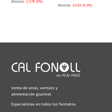
precio
precio
Ahorras:
3,97
€
(9%)
precio
precio
Ahorras:
4,02
€
(9.3%)
original
actual
original
actual
era:
es:
era:
es:
43,97€.
40,00€.
43,02€.
39,00€.
Venta de vinos, vermuts y
alimentación gourmet.
Especialistas en todos los formatos.