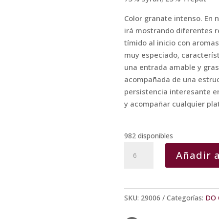
Color granate intenso. En 
irá mostrando diferentes r
tímido al inicio con aroma
muy especiado, característ
una entrada amable y gras
acompañada de una estruct
persistencia interesante en
y acompañar cualquier pla
982 disponibles
Inquiet
Añadir a
cantidad
SKU:
29006
Categorías:
DO 