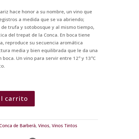
nariz hace honor a su nombre, un vino que
egistros a medida que se va abriendo;
s de trufa y sotobosque y al mismo tiempo,
ica del trepat de la Conca. En boca tiene
a, reproduce su secuencia aromática
ura media y bien equilibrada que le da una
 boca. Un vino para servir entre 12º y 13ºC
to.
l carrito
Conca de Barberà
,
Vinos
,
Vinos Tintos