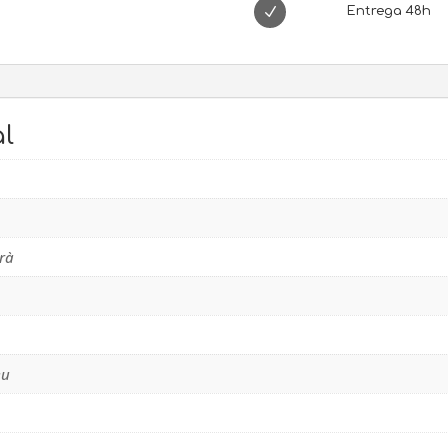
N
Entrega 48h
l
rà
eu