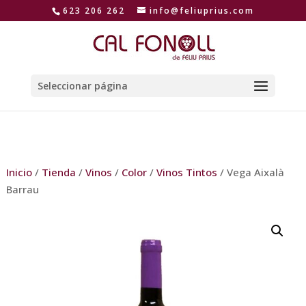
623 206 262
info@feliuprius.com
Seleccionar página
Inicio
/
Tienda
/
Vinos
/
Color
/
Vinos Tintos
/ Vega Aixalà
Barrau