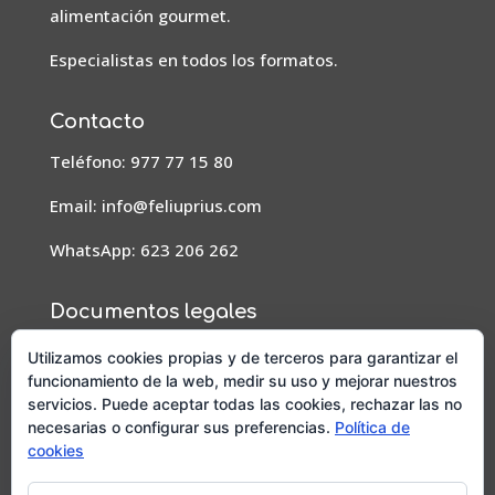
alimentación gourmet.
Especialistas en todos los formatos.
Contacto
Teléfono: 977 77 15 80
Email:
info@feliuprius.com
WhatsApp: 623 206 262
Documentos legales
Aviso Legal
Utilizamos cookies propias y de terceros para garantizar el
funcionamiento de la web, medir su uso y mejorar nuestros
Condiciones de pedidos, envío y devoluciones
servicios. Puede aceptar todas las cookies, rechazar las no
necesarias o configurar sus preferencias.
Política de
Política de privacidad
cookies
Política de cookies