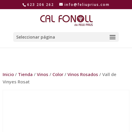
623 206 262
info@feliuprius.com
Seleccionar página
Inicio
/
Tienda
/
Vinos
/
Color
/
Vinos Rosados
/ Vall de
Vinyes Rosat