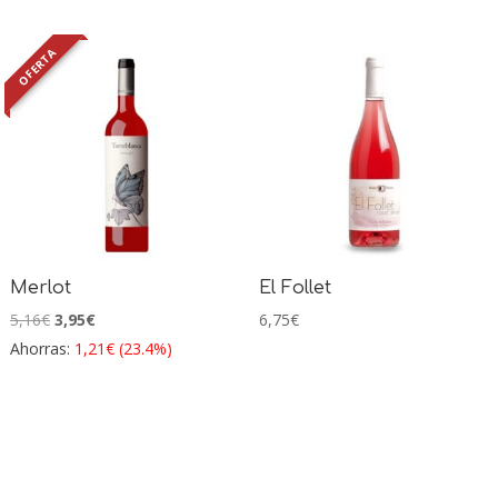
OFERTA
Merlot
El Follet
El
El
5,16
€
3,95
€
6,75
€
precio
precio
Ahorras:
1,21
€
(23.4%)
original
actual
era:
es:
5,16€.
3,95€.