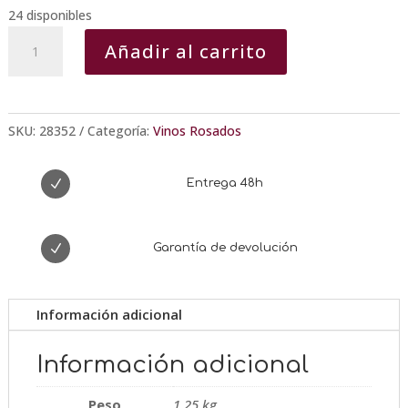
24 disponibles
Vall
Añadir al carrito
de
Vinyes
Rosat
cantidad
SKU:
28352
Categoría:
Vinos Rosados
N
Entrega 48h
N
Garantía de devolución
Información adicional
Información adicional
Peso
1,25 kg