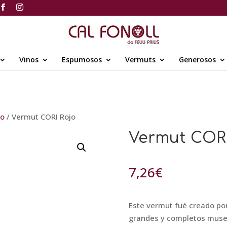
Vinos
Espumosos
Vermuts
Generosos
jo
/ Vermut CORI Rojo
Vermut CORI
7,26
€
Este vermut fué creado por
grandes y completos museo