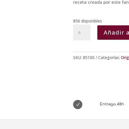
receta creada por este fan
856 disponibles
Vermut
Añadir a
CORI
Rojo
cantidad
SKU:
85100
Categorías:
Ori
N
Entrega 48h