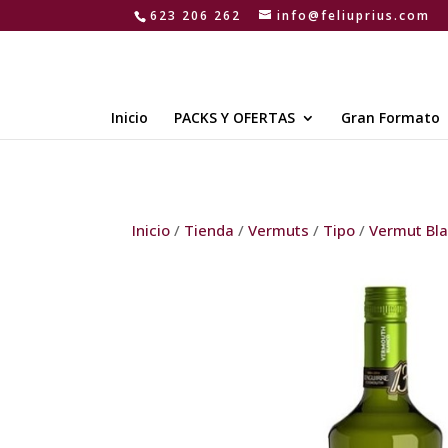
623 206 262
info@feliuprius.com
Inicio
PACKS Y OFERTAS
Gran Formato
Inicio
/
Tienda
/
Vermuts
/
Tipo
/
Vermut Bl