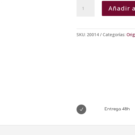
Vermut
Añadir a
YZAGUIRRE
Blanco
Reserva
cantidad
SKU:
20014
Categorías:
Ori
N
Entrega 48h