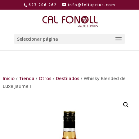
623 206 262
info@feliuprius.com
Seleccionar página
Inicio
/
Tienda
/
Otros
/
Destilados
/ Whisky Blended de
Luxe Jaume I