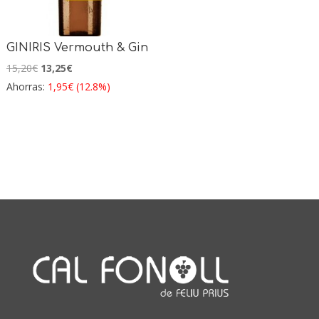
GINIRIS Vermouth & Gin
El
El
15,20
€
13,25
€
precio
precio
Ahorras:
1,95
€
(12.8%)
original
actual
era:
es:
15,20€.
13,25€.