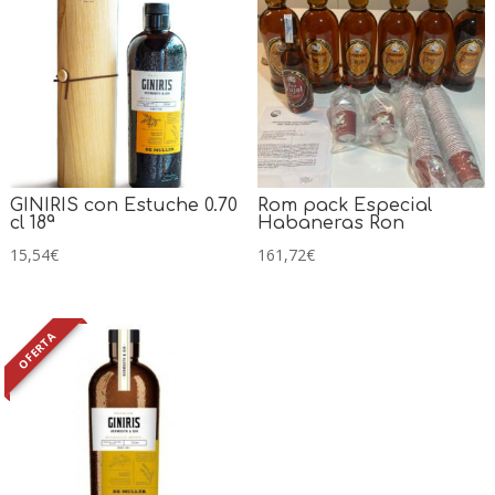
GINIRIS con Estuche 0.70
Rom pack Especial
cl 18ª
Habaneras Ron
15,54
€
161,72
€
OFERTA