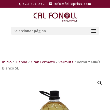
623 206 262
info@feliuprius.com
Seleccionar página
Inicio
/
Tienda
/
Gran Formato
/
Vermuts
/ Vermut MIRÓ
Blanco 5L