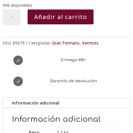
996 disponibles
Vermut
Añadir al carrito
MIRÓ
Blanco
5L
cantidad
SKU:
85079
Categorías:
Gran Formato
,
Vermuts
N
Entrega 48h
N
Garantía de devolución
Información adicional
Información adicional
Peso
5,3 kg