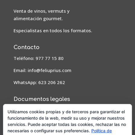
Venta de vinos, vermuts y
alimentación gourmet.
Especialistas en todos los formatos.
Contacto
Teléfono: 977 77 15 80
Email:
info@feliuprius.com
WhatsApp: 623 206 262
Documentos legales
Aviso Legal
Utilizamos cookies propias y de terceros para garantizar el
funcionamiento de la web, medir su uso y mejorar nuestros
Condiciones de pedidos, envío y devoluciones
servicios. Puede aceptar todas las cookies, rechazar las no
necesarias o configurar sus preferencias.
Política de
Política de privacidad