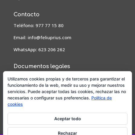
Contacto
Teléfono: 977 77 15 80
Email:
info@feliuprius.com
WhatsApp: 623 206 262
Documentos legales
Aviso Legal
Utilizamos cookies propias y de terceros para garantizar el
funcionamiento de la web, medir su uso y mejorar nuestros
Condiciones de pedidos, envío y devoluciones
servicios. Puede aceptar todas las cookies, rechazar las no
necesarias o configurar sus preferencias.
Política de
Política de privacidad
cookies
Política de cookies
Aceptar todo
Diseño y posicionamiento web por
Mussara.com,
Agencia SEO
Rechazar