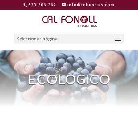
623 206 262
info@feliuprius.com
Seleccionar página
ECOLOGICO