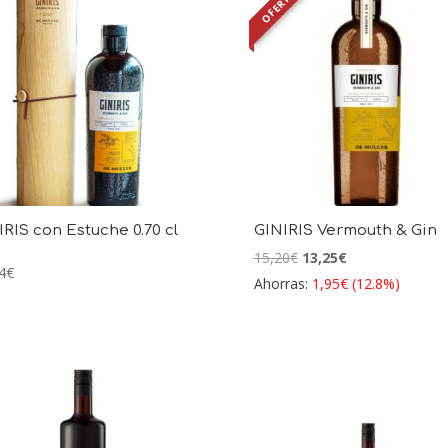
OFERTA
IRIS con Estuche 0.70 cl
GINIRIS Vermouth & Gin
El
El
15,20
€
13,25
€
4
€
precio
precio
Ahorras:
1,95
€
(12.8%)
original
actual
era:
es:
15,20€.
13,25€.