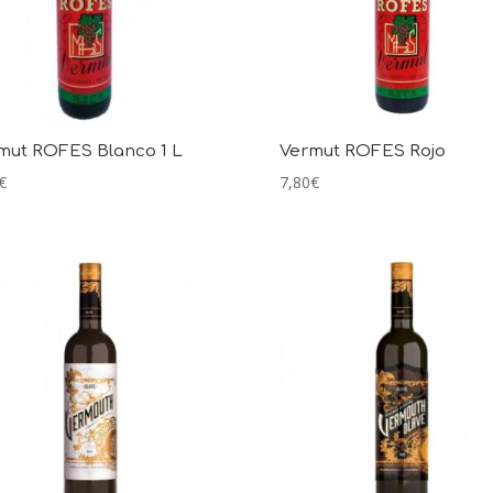
mut ROFES Blanco 1 L
Vermut ROFES Rojo
€
7,80
€