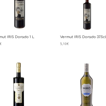
mut IRIS Dorado 1 L
Vermut IRIS Dorado 37.5cl
€
5,10
€