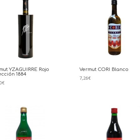
mut YZAGUIRRE Rojo
Vermut CORI Blanco
ección 1884
7,26
€
0
€