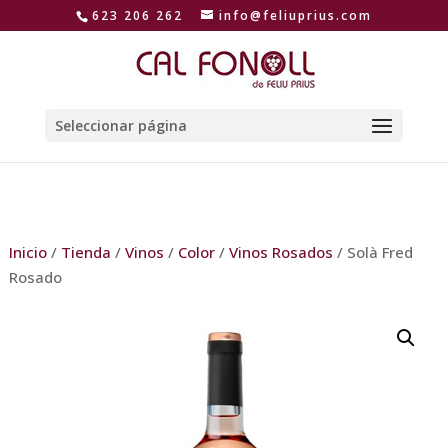
623 206 262
info@feliuprius.com
Seleccionar página
Inicio
/
Tienda
/
Vinos
/
Color
/
Vinos Rosados
/ Solà Fred
Rosado