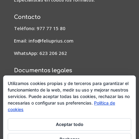
Contacto
Teléfono: 977 77 15 80
Email:
info@feliuprius.com
WhatsApp: 623 206 262
Documentos legales
Aviso Legal
Utilizamos cookies propias y de terceros para garantizar el
funcionamiento de la web, medir su uso y mejorar nuestros
Condiciones de pedidos, envío y devoluciones
servicios. Puede aceptar todas las cookies, rechazar las no
necesarias o configurar sus preferencias.
Política de
Política de privacidad
cookies
Política de cookies
Aceptar todo
Diseño y posicionamiento web por
Mussara.com,
Agencia SEO