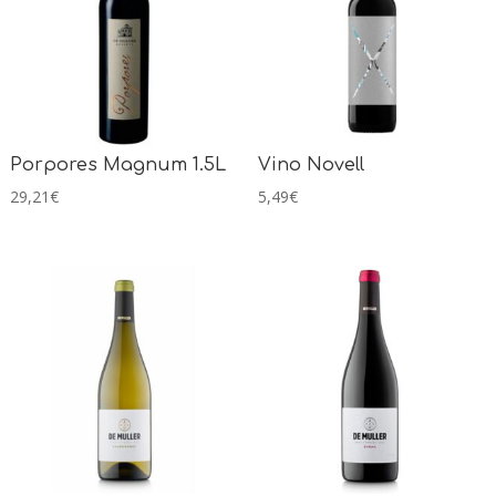
Porpores Magnum 1.5L
Vino Novell
29,21
€
5,49
€