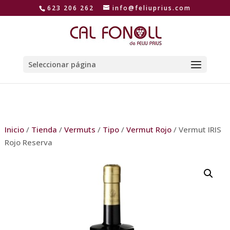
623 206 262
info@feliuprius.com
Seleccionar página
Inicio
/
Tienda
/
Vermuts
/
Tipo
/
Vermut Rojo
/ Vermut IRIS
Rojo Reserva