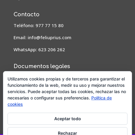
Contacto
Teléfono: 977 77 15 80
Email:
info@feliuprius.com
WhatsApp: 623 206 262
Documentos legales
Aviso Legal
Utilizamos cookies propias y de terceros para garantizar el
funcionamiento de la web, medir su uso y mejorar nuestros
Condiciones de pedidos, envío y devoluciones
servicios. Puede aceptar todas las cookies, rechazar las no
necesarias o configurar sus preferencias.
Política de
Política de privacidad
cookies
Política de cookies
Aceptar todo
Diseño y posicionamiento web por
Mussara.com,
Agencia SEO
Rechazar