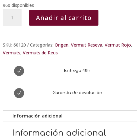
960 disponibles
Vermut
Añadir al carrito
IRIS
Rojo
Reserva
cantidad
SKU:
60120
Categorías:
Origen
,
Vermut Reseva
,
Vermut Rojo
,
Vermuts
,
Vermuts de Reus
N
Entrega 48h
N
Garantía de devolución
Información adicional
Información adicional