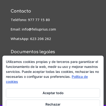
Contacto
Teléfono: 977 77 15 80
Email:
info@feliuprius.com
WhatsApp: 623 206 262
Documentos legales
Aviso Legal
Utilizamos cookies propias y de terceros para garantizar el
funcionamiento de la web, medir su uso y mejorar nuestros
Condiciones de pedidos, envío y devoluciones
servicios. Puede aceptar todas las cookies, rechazar las no
necesarias o configurar sus preferencias.
Política de
Política de privacidad
cookies
Política de cookies
Aceptar todo
Diseño y posicionamiento web por
Mussara.com,
Agencia SEO
Rechazar