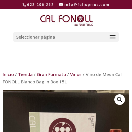
623 206 262
info@feliuprius.com
Seleccionar página
Inicio
/
Tienda
/
Gran Formato
/
Vinos
/ Vino de Mesa Cal
FONOLL Blanco Bag in Box 15L