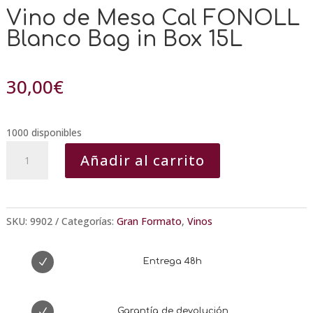
Vino de Mesa Cal FONOLL
Blanco Bag in Box 15L
30,00
€
1000 disponibles
Vino
Añadir al carrito
de
Mesa
Cal
FONOLL
SKU:
9902
Categorías:
Gran Formato
,
Vinos
Blanco
Bag
N
Entrega 48h
in
Box
15L
N
Garantía de devolución