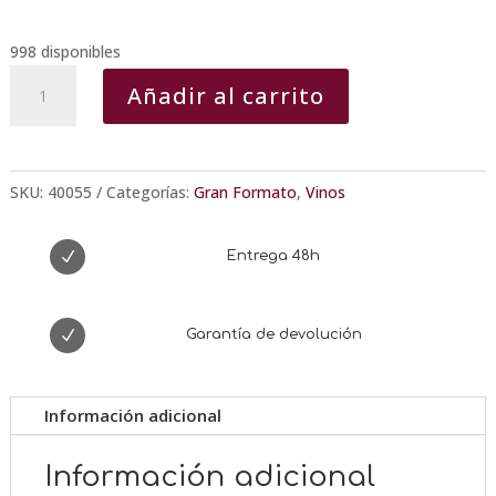
998 disponibles
Vino
Añadir al carrito
de
Mesa
VI
DE
SKU:
40055
Categorías:
Gran Formato
,
Vinos
VINYA
Blanco
N
Entrega 48h
5L
JOSEP
VICENS
N
Garantía de devolución
cantidad
Información adicional
Información adicional